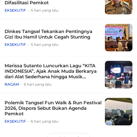
Difasilitasi Pemkot
EKSEKUTIF
5 hari yang lalu
Dinkes Tangsel Tekankan Pentingnya
Gizi Ibu Hamil Untuk Cegah Stunting
EKSEKUTIF
5 hari yang lalu
Marissa Sutanto Luncurkan Lagu “KITA
INDONESIA”, Ajak Anak Muda Berkarya
dari Alat Sederhana hingga Musik
Tradisional
RAGAM
6 hari yang lalu
Polemik Tangsel Fun Walk & Run Festival
2026, Dispora Sebut Bukan Agenda
Pemkot
EKSEKUTIF
6 hari yang lalu