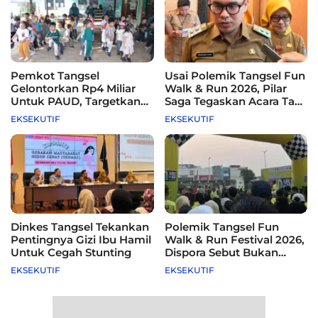
Pemkot Tangsel
Usai Polemik Tangsel Fun
Gelontorkan Rp4 Miliar
Walk & Run 2026, Pilar
Untuk PAUD, Targetkan
Saga Tegaskan Acara Tak
115 Sekolah
Difasilitasi Pemkot
EKSEKUTIF
EKSEKUTIF
Dinkes Tangsel Tekankan
Polemik Tangsel Fun
Pentingnya Gizi Ibu Hamil
Walk & Run Festival 2026,
Untuk Cegah Stunting
Dispora Sebut Bukan
Agenda Pemkot
EKSEKUTIF
EKSEKUTIF