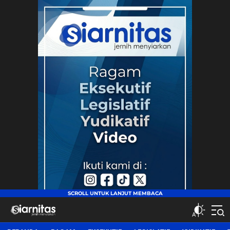
siarnitas
Jernih Menyiarkan