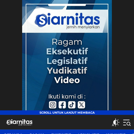
siarnitas
Jernih Menyiarkan