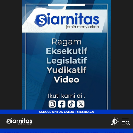
siarnitas
Jernih Menyiarkan