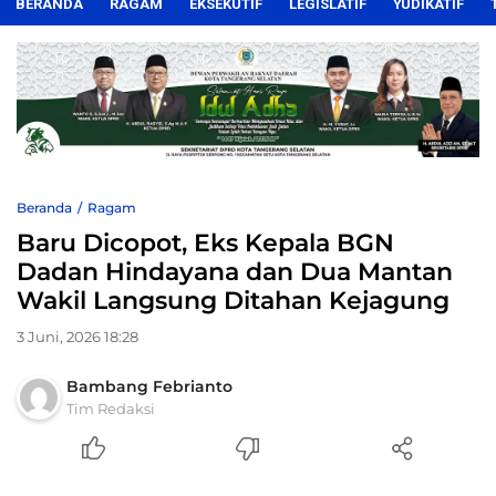
BERANDA
RAGAM
EKSEKUTIF
LEGISLATIF
YUDIKATIF
Beranda
Ragam
Baru Dicopot, Eks Kepala BGN
Dadan Hindayana dan Dua Mantan
Wakil Langsung Ditahan Kejagung
3 Juni, 2026 18:28
Bambang Febrianto
Tim Redaksi