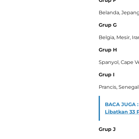
Grup F
Belanda, Jepang
Grup G
Belgia, Mesir, I
Grup H
Spanyol, Cape V
Grup I
Prancis, Senegal
BACA JUGA :
Libatkan 33 
Grup J