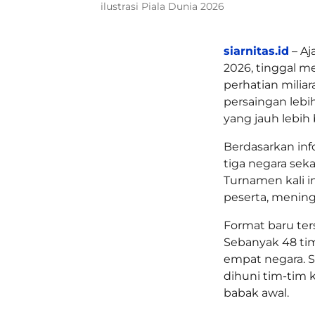
ilustrasi Piala Dunia 2026
siarnitas.id
– Aj
2026, tinggal m
perhatian milia
persaingan lebi
yang jauh lebih
Berdasarkan info
tiga negara seka
Turnamen kali in
peserta, meningk
Format baru te
Sebanyak 48 tim
empat negara. 
dihuni tim-tim 
babak awal.