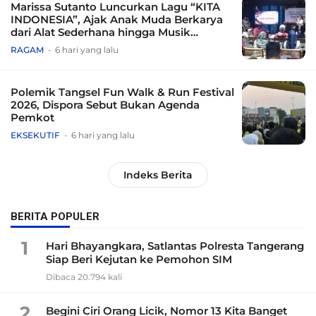
Marissa Sutanto Luncurkan Lagu “KITA
INDONESIA”, Ajak Anak Muda Berkarya
dari Alat Sederhana hingga Musik
Tradisional
RAGAM
6 hari yang lalu
Polemik Tangsel Fun Walk & Run Festival
2026, Dispora Sebut Bukan Agenda
Pemkot
EKSEKUTIF
6 hari yang lalu
Indeks Berita
BERITA POPULER
1
Hari Bhayangkara, Satlantas Polresta Tangerang
Siap Beri Kejutan ke Pemohon SIM
Dibaca 20.794 kali
2
Begini Ciri Orang Licik, Nomor 13 Kita Banget