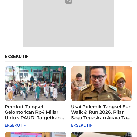
EKSEKUTIF
Pemkot Tangsel
Usai Polemik Tangsel Fun
Gelontorkan Rp4 Miliar
Walk & Run 2026, Pilar
Untuk PAUD, Targetkan
Saga Tegaskan Acara Tak
115 Sekolah
Difasilitasi Pemkot
EKSEKUTIF
EKSEKUTIF