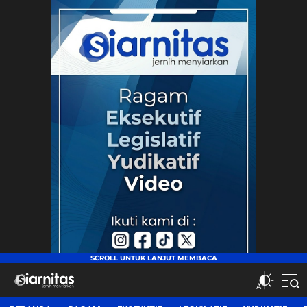
siarnitas
Jernih Menyiarkan