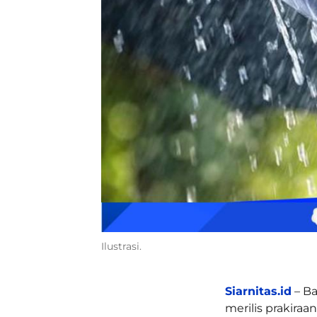
Ilustrasi.
Siarnitas.id
– Ba
merilis prakira