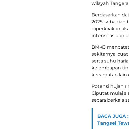
wilayah Tangera
Berdasarkan dat
2025, sebagian 
diperkirakan ak
intensitas dan d
BMKG mencatat 
sekitarnya, cua
serta suhu haria
kelembapan tingg
kecamatan lain d
Potensi hujan r
Ciputat mulai s
secara berkala s
BACA JUGA :
Tangsel Tew