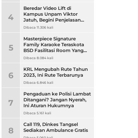
Beredar Video Lift di
Kampus Unpam Viktor
4
Jatuh, Begini Penjelasan
Rektor Unpam
Dibaca 11.306 kali
Masterpiece Signature
Family Karaoke Teraskota
5
BSD Fasilitasi Room Yang
Nyaman dan Harga
Dibaca 8.084 kali
Terjangkau
KRL Mengubah Rute Tahun
6
2023, Ini Rute Terbarunya
Dibaca 6.846 kali
Pengaduan ke Polisi Lambat
Ditangani? Jangan Nyerah,
7
Ini Aturan Hukumnya
Dibaca 5.161 kali
Call 119, Dinkes Tangsel
8
Sediakan Ambulance Gratis
Dibaca 5.060 kali