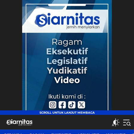
siarnitas
Jernih Menyiarkan