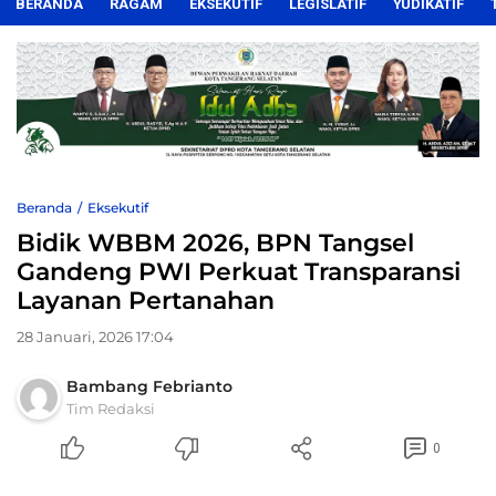
BERANDA
RAGAM
EKSEKUTIF
LEGISLATIF
YUDIKATIF
Beranda
Eksekutif
Bidik WBBM 2026, BPN Tangsel
Gandeng PWI Perkuat Transparansi
Layanan Pertanahan
28 Januari, 2026 17:04
Bambang Febrianto
Tim Redaksi
0