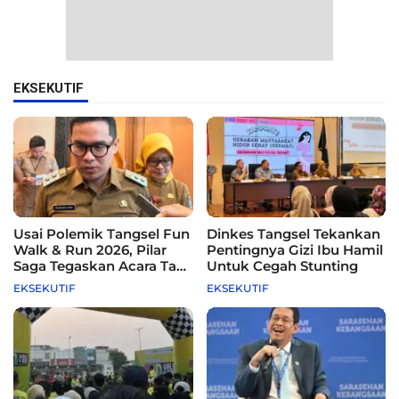
EKSEKUTIF
Usai Polemik Tangsel Fun
Dinkes Tangsel Tekankan
Walk & Run 2026, Pilar
Pentingnya Gizi Ibu Hamil
Saga Tegaskan Acara Tak
Untuk Cegah Stunting
Difasilitasi Pemkot
EKSEKUTIF
EKSEKUTIF