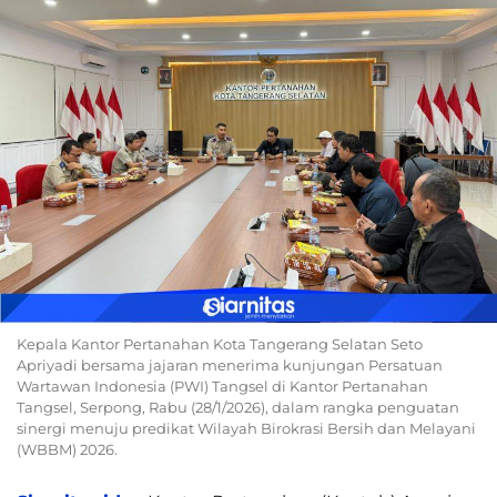
Kepala Kantor Pertanahan Kota Tangerang Selatan Seto
Apriyadi bersama jajaran menerima kunjungan Persatuan
Wartawan Indonesia (PWI) Tangsel di Kantor Pertanahan
Tangsel, Serpong, Rabu (28/1/2026), dalam rangka penguatan
sinergi menuju predikat Wilayah Birokrasi Bersih dan Melayani
(WBBM) 2026.