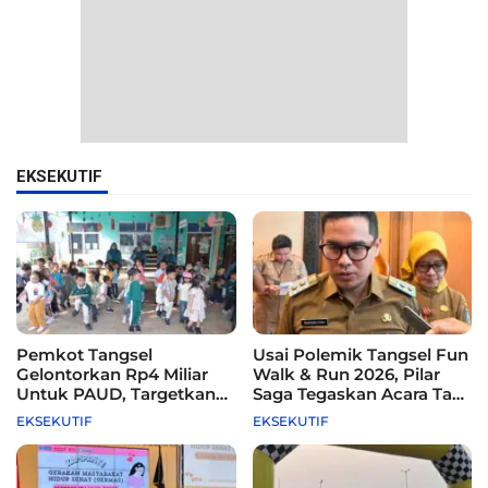
EKSEKUTIF
Pemkot Tangsel
Usai Polemik Tangsel Fun
Gelontorkan Rp4 Miliar
Walk & Run 2026, Pilar
Untuk PAUD, Targetkan
Saga Tegaskan Acara Tak
115 Sekolah
Difasilitasi Pemkot
EKSEKUTIF
EKSEKUTIF