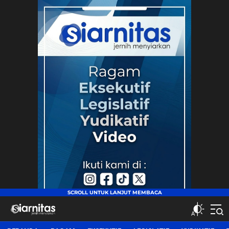
siarnitas
Jernih Menyiarkan