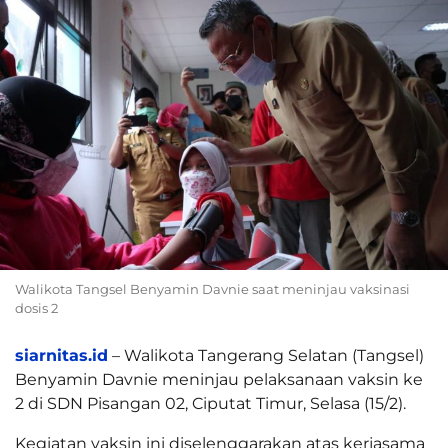
Walikota Tangsel Benyamin Davnie saat meninjau vaksinasi
dosis 2
siarnitas.id
– Walikota Tangerang Selatan (Tangsel)
Benyamin Davnie meninjau pelaksanaan vaksin ke
2 di SDN Pisangan 02, Ciputat Timur, Selasa (15/2).
Kegiatan vaksin ini diselenggarakan atas kerjasama