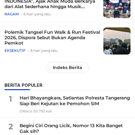
INDONESIA”, Ajak Anak Muda Berkarya
dari Alat Sederhana hingga Musik
Tradisional
RAGAM
6 hari yang lalu
Polemik Tangsel Fun Walk & Run Festival
2026, Dispora Sebut Bukan Agenda
Pemkot
EKSEKUTIF
6 hari yang lalu
Indeks Berita
BERITA POPULER
1
Hari Bhayangkara, Satlantas Polresta Tangerang
Siap Beri Kejutan ke Pemohon SIM
Dibaca 20.792 kali
2
Begini Ciri Orang Licik, Nomor 13 Kita Banget
Gak sih?