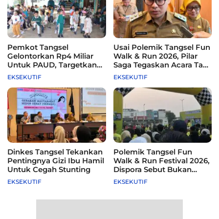
Pemkot Tangsel
Usai Polemik Tangsel Fun
Gelontorkan Rp4 Miliar
Walk & Run 2026, Pilar
Untuk PAUD, Targetkan
Saga Tegaskan Acara Tak
115 Sekolah
Difasilitasi Pemkot
EKSEKUTIF
EKSEKUTIF
Dinkes Tangsel Tekankan
Polemik Tangsel Fun
Pentingnya Gizi Ibu Hamil
Walk & Run Festival 2026,
Untuk Cegah Stunting
Dispora Sebut Bukan
Agenda Pemkot
EKSEKUTIF
EKSEKUTIF