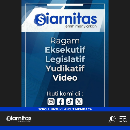
siarnitas
Jernih Menyiarkan