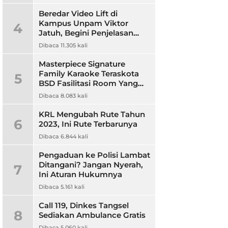
Beredar Video Lift di
Kampus Unpam Viktor
4
Jatuh, Begini Penjelasan
Rektor Unpam
Dibaca 11.305 kali
Masterpiece Signature
Family Karaoke Teraskota
5
BSD Fasilitasi Room Yang
Nyaman dan Harga
Dibaca 8.083 kali
Terjangkau
KRL Mengubah Rute Tahun
6
2023, Ini Rute Terbarunya
Dibaca 6.844 kali
Pengaduan ke Polisi Lambat
Ditangani? Jangan Nyerah,
7
Ini Aturan Hukumnya
Dibaca 5.161 kali
Call 119, Dinkes Tangsel
8
Sediakan Ambulance Gratis
Dibaca 5.060 kali