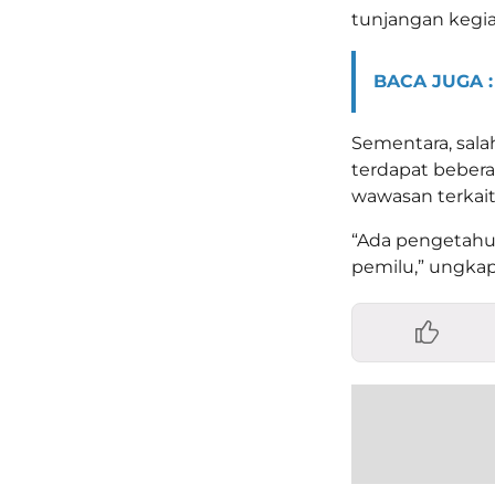
tunjangan kegia
BACA JUGA :
Sementara, sala
terdapat beber
wawasan terkait
“Ada pengetahua
pemilu,” ungka