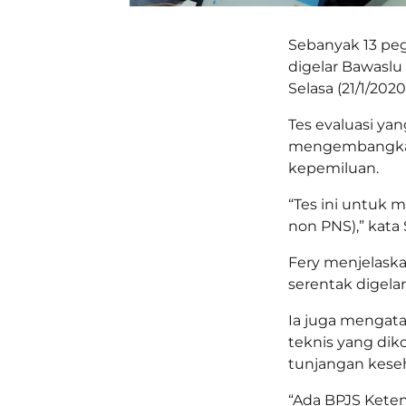
Sebanyak 13 peg
digelar Bawaslu 
Selasa (21/1/2020
Tes evaluasi ya
mengembangkan
kepemiluan.
“Tes ini untuk 
non PNS),” kata 
Fery menjelaskan
serentak digelar
Ia juga mengat
teknis yang di
tunjangan kese
“Ada BPJS Keten