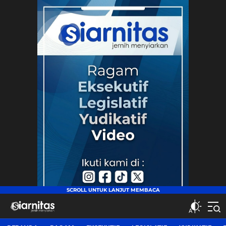
siarnitas
Jernih Menyiarkan