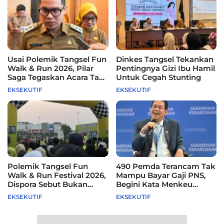
Usai Polemik Tangsel Fun
Dinkes Tangsel Tekankan
Walk & Run 2026, Pilar
Pentingnya Gizi Ibu Hamil
Saga Tegaskan Acara Tak
Untuk Cegah Stunting
Difasilitasi Pemkot
EKSEKUTIF
EKSEKUTIF
Polemik Tangsel Fun
490 Pemda Terancam Tak
Walk & Run Festival 2026,
Mampu Bayar Gaji PNS,
Dispora Sebut Bukan
Begini Kata Menkeu
Agenda Pemkot
Purbaya
EKSEKUTIF
EKSEKUTIF