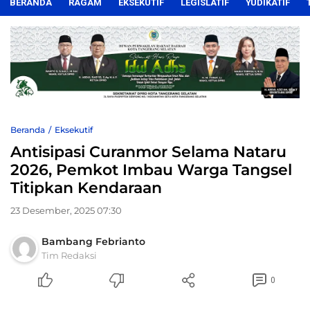
BERANDA
RAGAM
EKSEKUTIF
LEGISLATIF
YUDIKATIF
Beranda
Eksekutif
Antisipasi Curanmor Selama Nataru
2026, Pemkot Imbau Warga Tangsel
Titipkan Kendaraan
23 Desember, 2025 07:30
Bambang Febrianto
Tim Redaksi
0