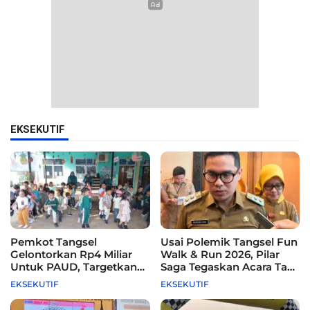
EKSEKUTIF
Pemkot Tangsel
Usai Polemik Tangsel Fun
Gelontorkan Rp4 Miliar
Walk & Run 2026, Pilar
Untuk PAUD, Targetkan
Saga Tegaskan Acara Tak
115 Sekolah
Difasilitasi Pemkot
EKSEKUTIF
EKSEKUTIF