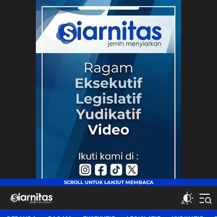
siarnitas
Jernih Menyiarkan