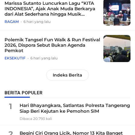
Marissa Sutanto Luncurkan Lagu “KITA
INDONESIA”, Ajak Anak Muda Berkarya
dari Alat Sederhana hingga Musik
Tradisional
RAGAM
6 hari yang lalu
Polemik Tangsel Fun Walk & Run Festival
2026, Dispora Sebut Bukan Agenda
Pemkot
EKSEKUTIF
6 hari yang lalu
Indeks Berita
BERITA POPULER
1
Hari Bhayangkara, Satlantas Polresta Tangerang
Siap Beri Kejutan ke Pemohon SIM
Dibaca 20.793 kali
2
Begini Ciri Orang Licik, Nomor 13 Kita Banget