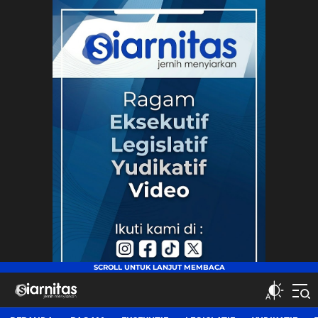
siarnitas
Jernih Menyiarkan