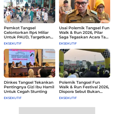
Pemkot Tangsel
Usai Polemik Tangsel Fun
Gelontorkan Rp4 Miliar
Walk & Run 2026, Pilar
Untuk PAUD, Targetkan
Saga Tegaskan Acara Tak
115 Sekolah
Difasilitasi Pemkot
EKSEKUTIF
EKSEKUTIF
Dinkes Tangsel Tekankan
Polemik Tangsel Fun
Pentingnya Gizi Ibu Hamil
Walk & Run Festival 2026,
Untuk Cegah Stunting
Dispora Sebut Bukan
Agenda Pemkot
EKSEKUTIF
EKSEKUTIF