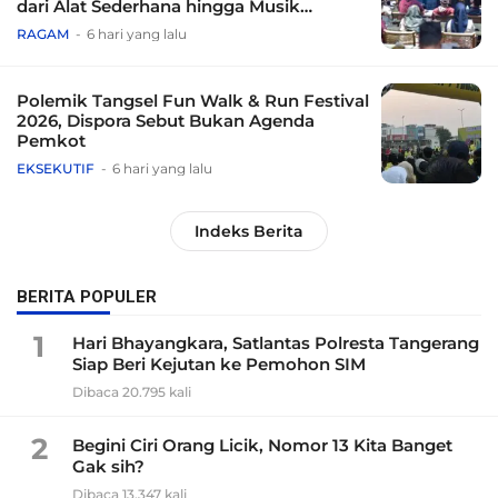
dari Alat Sederhana hingga Musik
Tradisional
RAGAM
6 hari yang lalu
Polemik Tangsel Fun Walk & Run Festival
2026, Dispora Sebut Bukan Agenda
Pemkot
EKSEKUTIF
6 hari yang lalu
Indeks Berita
BERITA POPULER
1
Hari Bhayangkara, Satlantas Polresta Tangerang
Siap Beri Kejutan ke Pemohon SIM
Dibaca 20.795 kali
2
Begini Ciri Orang Licik, Nomor 13 Kita Banget
Gak sih?
Dibaca 13.347 kali