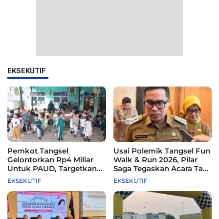
EKSEKUTIF
Pemkot Tangsel
Usai Polemik Tangsel Fun
Gelontorkan Rp4 Miliar
Walk & Run 2026, Pilar
Untuk PAUD, Targetkan
Saga Tegaskan Acara Tak
115 Sekolah
Difasilitasi Pemkot
EKSEKUTIF
EKSEKUTIF