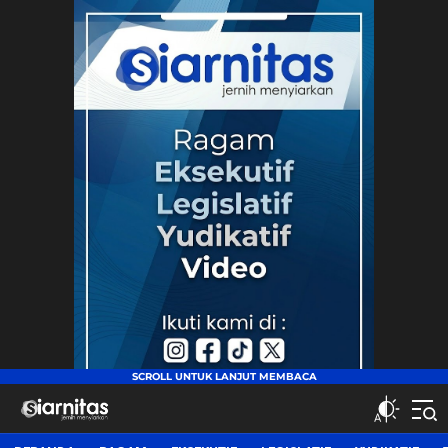
siarnitas
Jernih Menyiarkan