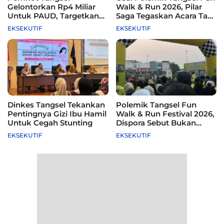
Gelontorkan Rp4 Miliar
Walk & Run 2026, Pilar
Untuk PAUD, Targetkan
Saga Tegaskan Acara Tak
115 Sekolah
Difasilitasi Pemkot
EKSEKUTIF
EKSEKUTIF
Dinkes Tangsel Tekankan
Polemik Tangsel Fun
Pentingnya Gizi Ibu Hamil
Walk & Run Festival 2026,
Untuk Cegah Stunting
Dispora Sebut Bukan
Agenda Pemkot
EKSEKUTIF
EKSEKUTIF