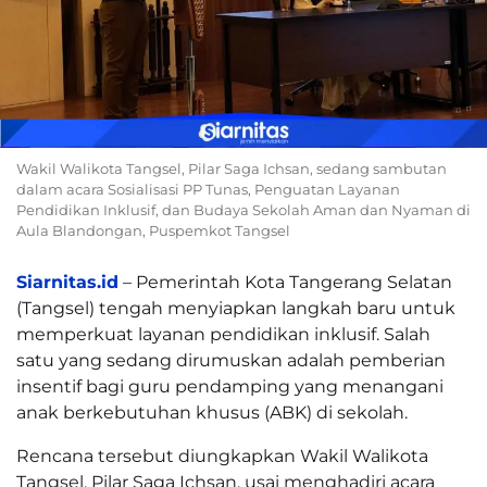
Wakil Walikota Tangsel, Pilar Saga Ichsan, sedang sambutan
dalam acara Sosialisasi PP Tunas, Penguatan Layanan
Pendidikan Inklusif, dan Budaya Sekolah Aman dan Nyaman di
Aula Blandongan, Puspemkot Tangsel
Siarnitas.id
– Pemerintah Kota Tangerang Selatan
(Tangsel) tengah menyiapkan langkah baru untuk
memperkuat layanan pendidikan inklusif. Salah
satu yang sedang dirumuskan adalah pemberian
insentif bagi guru pendamping yang menangani
anak berkebutuhan khusus (ABK) di sekolah.
Rencana tersebut diungkapkan Wakil Walikota
Tangsel, Pilar Saga Ichsan, usai menghadiri acara