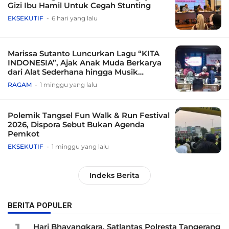
Gizi Ibu Hamil Untuk Cegah Stunting
EKSEKUTIF
6 hari yang lalu
Marissa Sutanto Luncurkan Lagu “KITA
INDONESIA”, Ajak Anak Muda Berkarya
dari Alat Sederhana hingga Musik
Tradisional
RAGAM
1 minggu yang lalu
Polemik Tangsel Fun Walk & Run Festival
2026, Dispora Sebut Bukan Agenda
Pemkot
EKSEKUTIF
1 minggu yang lalu
Indeks Berita
BERITA POPULER
1
Hari Bhayangkara, Satlantas Polresta Tangerang