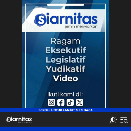
siarnitas
Jernih Menyiarkan