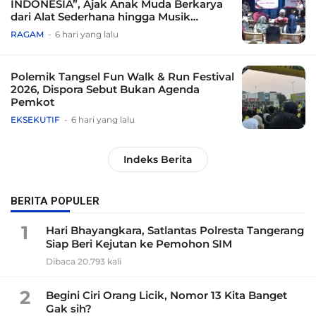
INDONESIA”, Ajak Anak Muda Berkarya
dari Alat Sederhana hingga Musik
Tradisional
RAGAM
6 hari yang lalu
Polemik Tangsel Fun Walk & Run Festival
2026, Dispora Sebut Bukan Agenda
Pemkot
EKSEKUTIF
6 hari yang lalu
Indeks Berita
BERITA POPULER
1
Hari Bhayangkara, Satlantas Polresta Tangerang
Siap Beri Kejutan ke Pemohon SIM
Dibaca 20.793 kali
2
Begini Ciri Orang Licik, Nomor 13 Kita Banget
Gak sih?