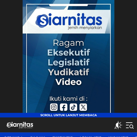
siarnitas
Jernih Menyiarkan