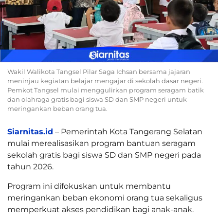
Wakil Walikota Tangsel Pilar Saga Ichsan bersama jajaran
meninjau kegiatan belajar mengajar di sekolah dasar negeri.
Pemkot Tangsel mulai menggulirkan program seragam batik
dan olahraga gratis bagi siswa SD dan SMP negeri untuk
meringankan beban orang tua.
Siarnitas.id
– Pemerintah Kota Tangerang Selatan
mulai merealisasikan program bantuan seragam
sekolah gratis bagi siswa SD dan SMP negeri pada
tahun 2026.
Program ini difokuskan untuk membantu
meringankan beban ekonomi orang tua sekaligus
memperkuat akses pendidikan bagi anak-anak.