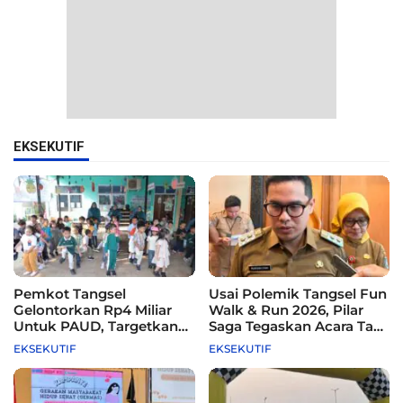
EKSEKUTIF
Pemkot Tangsel
Usai Polemik Tangsel Fun
Gelontorkan Rp4 Miliar
Walk & Run 2026, Pilar
Untuk PAUD, Targetkan
Saga Tegaskan Acara Tak
115 Sekolah
Difasilitasi Pemkot
EKSEKUTIF
EKSEKUTIF