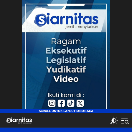
siarnitas
Jernih Menyiarkan