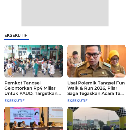
EKSEKUTIF
Pemkot Tangsel
Usai Polemik Tangsel Fun
Gelontorkan Rp4 Miliar
Walk & Run 2026, Pilar
Untuk PAUD, Targetkan
Saga Tegaskan Acara Tak
115 Sekolah
Difasilitasi Pemkot
EKSEKUTIF
EKSEKUTIF