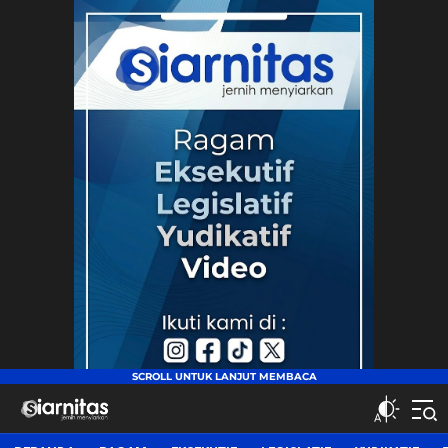
siarnitas
Jernih Menyiarkan