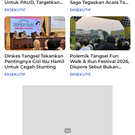
Untuk PAUD, Targetkan
Saga Tegaskan Acara Tak
115 Sekolah
Difasilitasi Pemkot
EKSEKUTIF
EKSEKUTIF
Dinkes Tangsel Tekankan
Polemik Tangsel Fun
Pentingnya Gizi Ibu Hamil
Walk & Run Festival 2026,
Untuk Cegah Stunting
Dispora Sebut Bukan
Agenda Pemkot
EKSEKUTIF
EKSEKUTIF