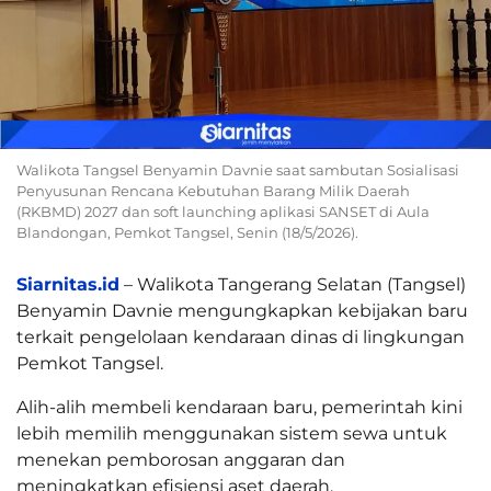
Walikota Tangsel Benyamin Davnie saat sambutan Sosialisasi
Penyusunan Rencana Kebutuhan Barang Milik Daerah
(RKBMD) 2027 dan soft launching aplikasi SANSET di Aula
Blandongan, Pemkot Tangsel, Senin (18/5/2026).
Siarnitas.id
– Walikota Tangerang Selatan (Tangsel)
Benyamin Davnie mengungkapkan kebijakan baru
terkait pengelolaan kendaraan dinas di lingkungan
Pemkot Tangsel.
Alih-alih membeli kendaraan baru, pemerintah kini
lebih memilih menggunakan sistem sewa untuk
menekan pemborosan anggaran dan
meningkatkan efisiensi aset daerah.