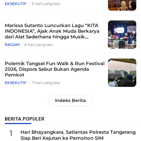
EKSEKUTIF
5 hari yang lalu
Marissa Sutanto Luncurkan Lagu “KITA
INDONESIA”, Ajak Anak Muda Berkarya
dari Alat Sederhana hingga Musik
Tradisional
RAGAM
6 hari yang lalu
Polemik Tangsel Fun Walk & Run Festival
2026, Dispora Sebut Bukan Agenda
Pemkot
EKSEKUTIF
7 hari yang lalu
Indeks Berita
BERITA POPULER
1
Hari Bhayangkara, Satlantas Polresta Tangerang
Siap Beri Kejutan ke Pemohon SIM