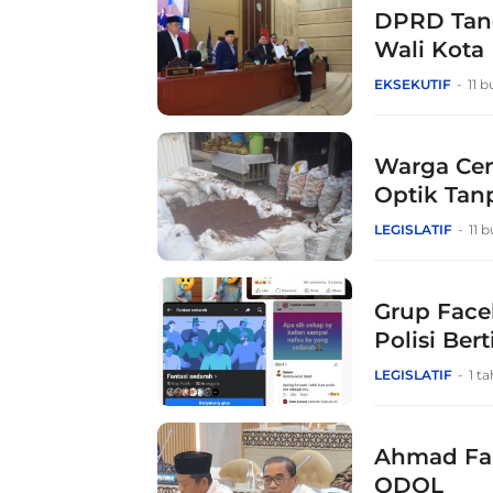
DPRD Tang
Wali Kota
EKSEKUTIF
11 b
Warga Cem
Optik Tanp
LEGISLATIF
11 
Grup Face
Polisi Ber
LEGISLATIF
1 t
Ahmad Fau
ODOL