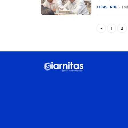
LEGISLATIF
1 t
«
1
2