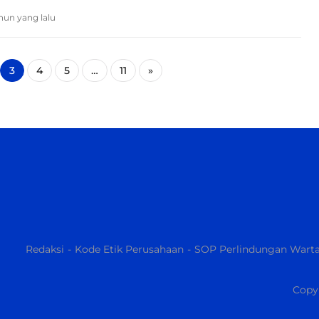
ahun yang lalu
3
4
5
…
11
»
Redaksi
Kode Etik Perusahaan
SOP Perlindungan Wart
Copyr