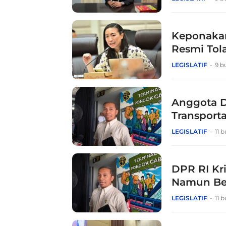
Keponakan
Resmi Tol
LEGISLATIF
9 b
Anggota D
Transport
LEGISLATIF
11 
DPR RI Kr
Namun Be
LEGISLATIF
11 