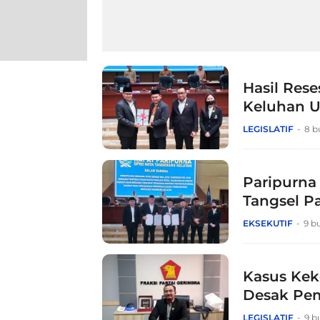
Hasil Rese
Keluhan 
LEGISLATIF
8 b
Paripurna
Tangsel P
EKSEKUTIF
9 b
Kasus Kek
Desak Pe
LEGISLATIF
9 b