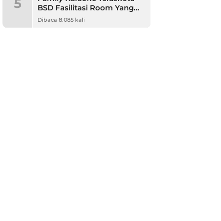
5
BSD Fasilitasi Room Yang
Nyaman dan Harga
Dibaca 8.085 kali
Terjangkau