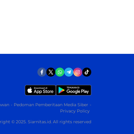
awan
Pedoman Pemberitaan Media Siber
Privacy Policy
ight © 2025. Siarnitas.id. All rights reserved