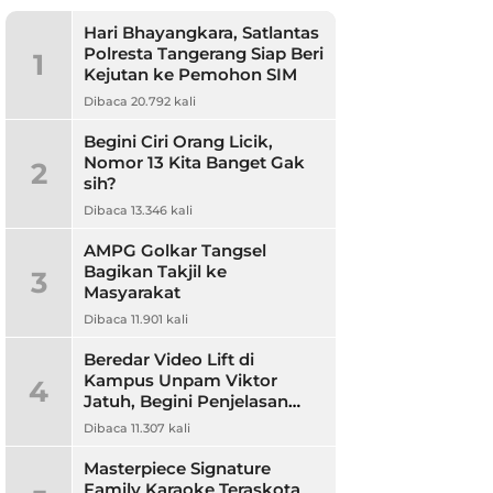
Hari Bhayangkara, Satlantas
Polresta Tangerang Siap Beri
1
Kejutan ke Pemohon SIM
Dibaca 20.792 kali
Begini Ciri Orang Licik,
Nomor 13 Kita Banget Gak
2
sih?
Dibaca 13.346 kali
AMPG Golkar Tangsel
Bagikan Takjil ke
3
Masyarakat
Dibaca 11.901 kali
Beredar Video Lift di
Kampus Unpam Viktor
4
Jatuh, Begini Penjelasan
Rektor Unpam
Dibaca 11.307 kali
Masterpiece Signature
Family Karaoke Teraskota