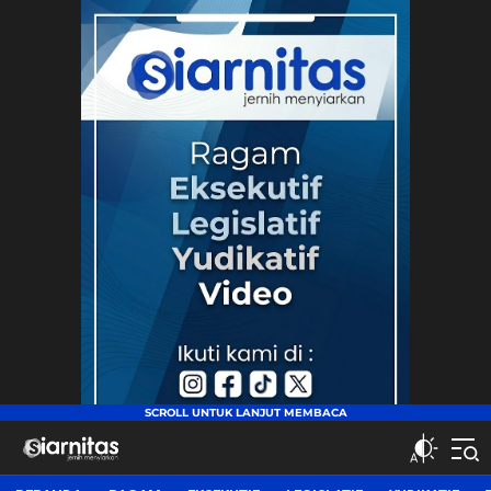
siarnitas
Jernih Menyiarkan