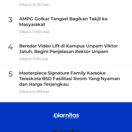
Dibaca 13.351 kali
3
AMPG Golkar Tangsel Bagikan Takjil ke
Masyarakat
Dibaca 11.904 kali
4
Beredar Video Lift di Kampus Unpam Viktor
Jatuh, Begini Penjelasan Rektor Unpam
Dibaca 11.314 kali
5
Masterpiece Signature Family Karaoke
Teraskota BSD Fasilitasi Room Yang Nyaman
dan Harga Terjangkau
Dibaca 8.089 kali
IKUTI KAMI DI