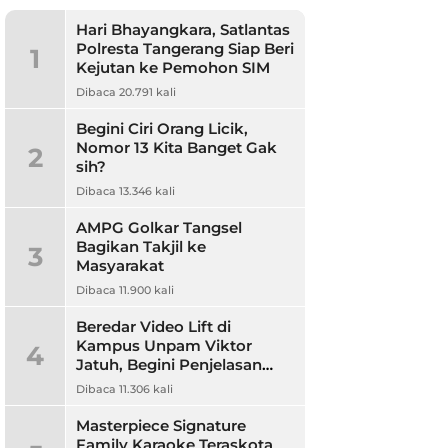
Hari Bhayangkara, Satlantas
Polresta Tangerang Siap Beri
1
Kejutan ke Pemohon SIM
Dibaca 20.791 kali
Begini Ciri Orang Licik,
Nomor 13 Kita Banget Gak
2
sih?
Dibaca 13.346 kali
AMPG Golkar Tangsel
Bagikan Takjil ke
3
Masyarakat
Dibaca 11.900 kali
Beredar Video Lift di
Kampus Unpam Viktor
4
Jatuh, Begini Penjelasan
Rektor Unpam
Dibaca 11.306 kali
Masterpiece Signature
Family Karaoke Teraskota