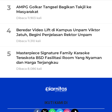
3
AMPG Golkar Tangsel Bagikan Takjil ke
Masyarakat
Dibaca 11.903 kali
4
Beredar Video Lift di Kampus Unpam Viktor
Jatuh, Begini Penjelasan Rektor Unpam
Dibaca 11.310 kali
5
Masterpiece Signature Family Karaoke
Teraskota BSD Fasilitasi Room Yang Nyaman
dan Harga Terjangkau
Dibaca 8.086 kali
IKUTI KAMI DI