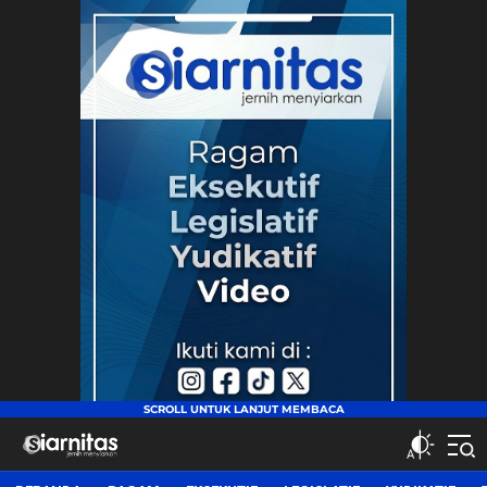
siarnitas
Jernih Menyiarkan