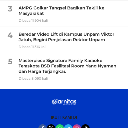
3
AMPG Golkar Tangsel Bagikan Takjil ke
Masyarakat
Dibaca 11.904 kali
4
Beredar Video Lift di Kampus Unpam Viktor
Jatuh, Begini Penjelasan Rektor Unpam
Dibaca 11.316 kali
5
Masterpiece Signature Family Karaoke
Teraskota BSD Fasilitasi Room Yang Nyaman
dan Harga Terjangkau
Dibaca 8.090 kali
IKUTI KAMI DI