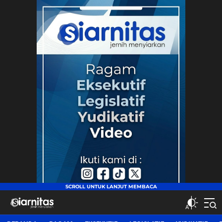
siarnitas
Jernih Menyiarkan