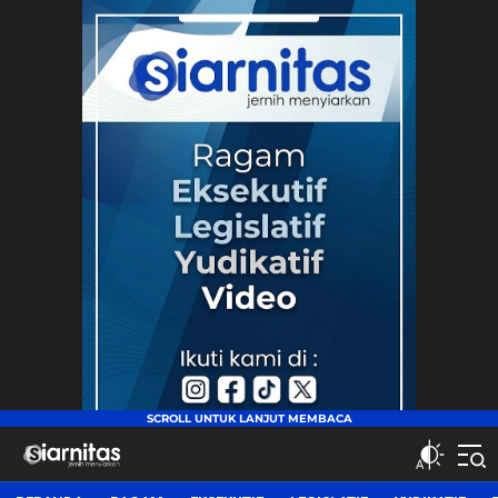
siarnitas
Jernih Menyiarkan