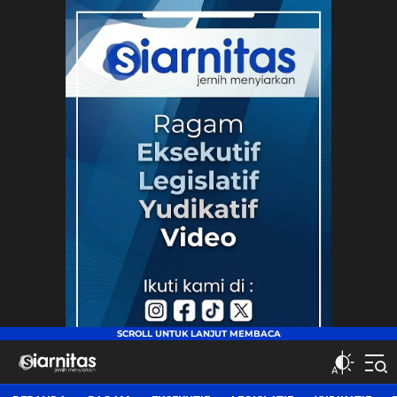
siarnitas
Jernih Menyiarkan