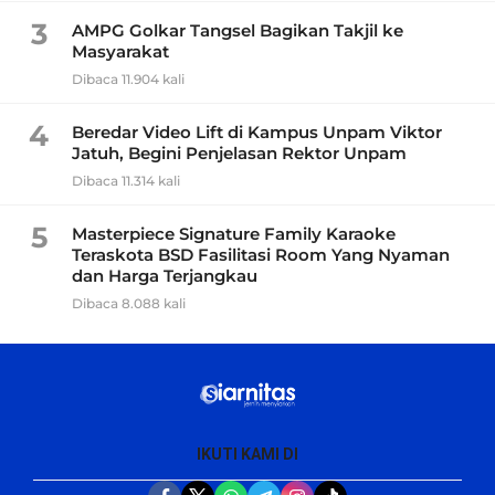
3
AMPG Golkar Tangsel Bagikan Takjil ke
Masyarakat
Dibaca 11.904 kali
4
Beredar Video Lift di Kampus Unpam Viktor
Jatuh, Begini Penjelasan Rektor Unpam
Dibaca 11.314 kali
5
Masterpiece Signature Family Karaoke
Teraskota BSD Fasilitasi Room Yang Nyaman
dan Harga Terjangkau
Dibaca 8.088 kali
IKUTI KAMI DI