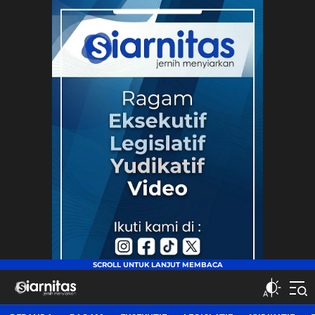
siarnitas
Jernih Menyiarkan