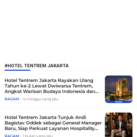
#HOTEL TENTREM JAKARTA
Hotel Tentrem Jakarta Rayakan Ulang
Tahun ke-2 Lewat Dwiwarsa Tentrem,
Angkat Warisan Budaya Indonesia dan
Dukung Pendidikan Anak Autisme
RAGAM
4 minggu yang lalu
Hotel Tentrem Jakarta Tunjuk Andi
Bagistav Oddek sebagai General Manager
Baru, Siap Perkuat Layanan Hospitality
Premium
RAGAM
1 bulan yang lalu