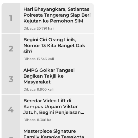
Hari Bhayangkara, Satlantas
Polresta Tangerang Siap Beri
1
Kejutan ke Pemohon SIM
Dibaca 20.791 kali
Begini Ciri Orang Licik,
Nomor 13 Kita Banget Gak
2
sih?
Dibaca 13.346 kali
AMPG Golkar Tangsel
Bagikan Takjil ke
3
Masyarakat
Dibaca 11.900 kali
Beredar Video Lift di
Kampus Unpam Viktor
4
Jatuh, Begini Penjelasan
Rektor Unpam
Dibaca 11.306 kali
Masterpiece Signature
Family Karaoke Teraskota