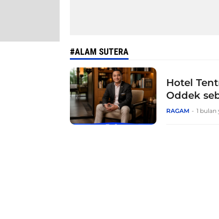
#ALAM SUTERA
Hotel Ten
Oddek seb
Perkuat L
RAGAM
1 bulan