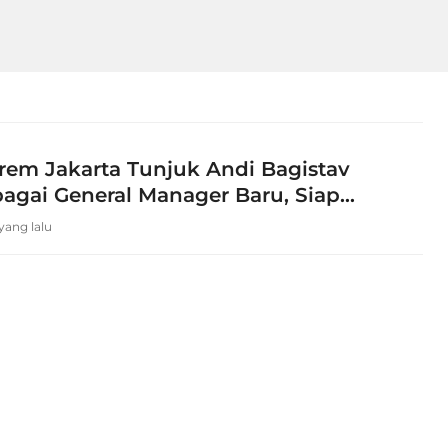
trem Jakarta Tunjuk Andi Bagistav
agai General Manager Baru, Siap
ayanan Hospitality Premium
 yang lalu