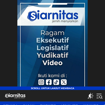
siarnitas
Jernih Menyiarkan