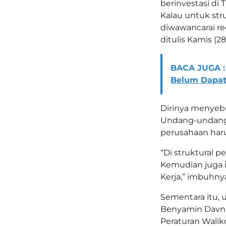
berinvestasi di
Kalau untuk str
diwawancarai r
ditulis Kamis (28
BACA JUGA :
Belum Dapat
Dirinya menyebu
Undang-undang Ci
perusahaan harus
“Di struktural p
Kemudian juga 
Kerja,” imbuhny
Sementara itu, u
Benyamin Davnie
Peraturan Waliko