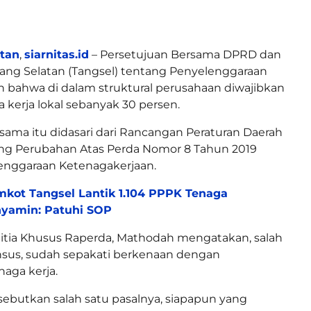
atan
,
siarnitas.id
– Persetujuan Bersama DPRD dan
ang Selatan (Tangsel) tentang Penyelenggaraan
 bahwa di dalam struktural perusahaan diwajibkan
kerja lokal sebanyak 30 persen.
sama itu didasari dari Rancangan Peraturan Daerah
ang Perubahan Atas Perda Nomor 8 Tahun 2019
enggaraan Ketenagakerjaan.
kot Tangsel Lantik 1.104 PPPK Tenaga
nyamin: Patuhi SOP
itia Khusus Raperda, Mathodah mengatakan, salah
nsus, sudah sepakati berkenaan dengan
aga kerja.
isebutkan salah satu pasalnya, siapapun yang