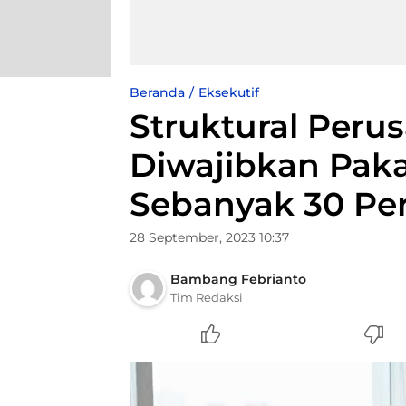
Beranda
Eksekutif
Struktural Peru
Diwajibkan Paka
Sebanyak 30 Pe
28 September, 2023 10:37
Bambang Febrianto
Tim Redaksi