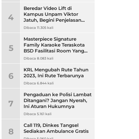
Beredar Video Lift di
Kampus Unpam Viktor
4
Jatuh, Begini Penjelasan
Rektor Unpam
Dibaca 11.305 kali
Masterpiece Signature
Family Karaoke Teraskota
5
BSD Fasilitasi Room Yang
Nyaman dan Harga
Dibaca 8.083 kali
Terjangkau
KRL Mengubah Rute Tahun
6
2023, Ini Rute Terbarunya
Dibaca 6.844 kali
Pengaduan ke Polisi Lambat
Ditangani? Jangan Nyerah,
7
Ini Aturan Hukumnya
Dibaca 5.161 kali
Call 119, Dinkes Tangsel
8
Sediakan Ambulance Gratis
Dibaca 5.060 kali