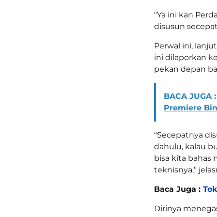
“Ya ini kan Perd
disusun secepat
Perwal ini, lan
ini dilaporkan 
pekan depan bak
BACA JUGA :
Premiere Bin
“Secepatnya disu
dahulu, kalau 
bisa kita bahas
teknisnya,” jelas
Baca Juga :
Tok
Dirinya menegas