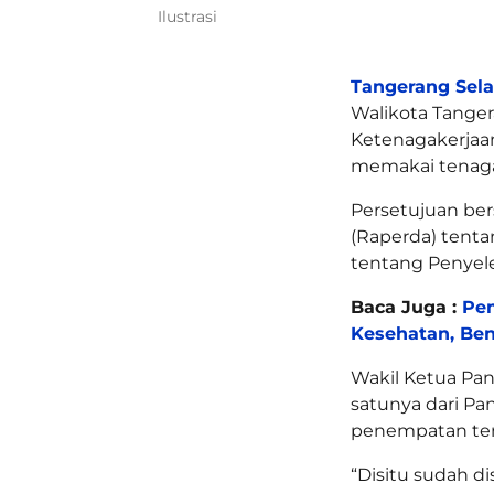
Ilustrasi
Tangerang Sel
Walikota Tanger
Ketenagakerjaan
memakai tenaga 
Persetujuan ber
(Raperda) tent
tentang Penyel
Baca Juga :
Pem
Kesehatan, Be
Wakil Ketua Pan
satunya dari Pa
penempatan ten
“Disitu sudah d