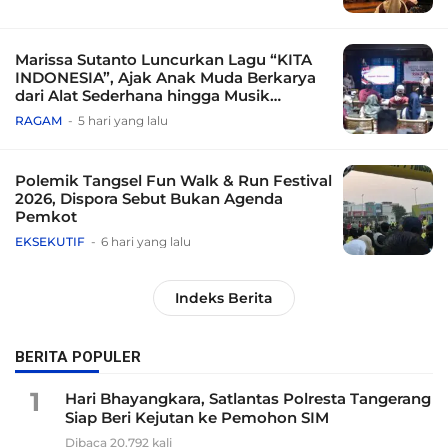
Marissa Sutanto Luncurkan Lagu “KITA
INDONESIA”, Ajak Anak Muda Berkarya
dari Alat Sederhana hingga Musik
Tradisional
RAGAM
5 hari yang lalu
Polemik Tangsel Fun Walk & Run Festival
2026, Dispora Sebut Bukan Agenda
Pemkot
EKSEKUTIF
6 hari yang lalu
Indeks Berita
BERITA POPULER
1
Hari Bhayangkara, Satlantas Polresta Tangerang
Siap Beri Kejutan ke Pemohon SIM
Dibaca 20.792 kali