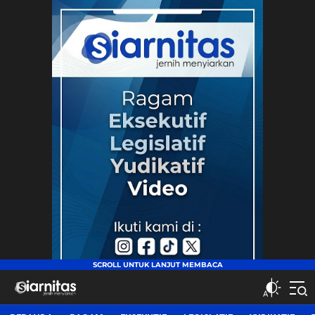
siarnitas
Jernih Menyiarkan