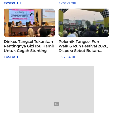
115 Sekolah
Difasilitasi Pemkot
EKSEKUTIF
EKSEKUTIF
Dinkes Tangsel Tekankan
Polemik Tangsel Fun
Pentingnya Gizi Ibu Hamil
Walk & Run Festival 2026,
Untuk Cegah Stunting
Dispora Sebut Bukan
Agenda Pemkot
EKSEKUTIF
EKSEKUTIF