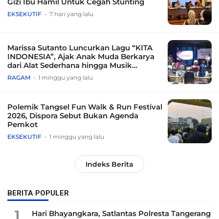
Gizi Ibu Hamil Untuk Cegah Stunting
EKSEKUTIF
7 hari yang lalu
Marissa Sutanto Luncurkan Lagu “KITA
INDONESIA”, Ajak Anak Muda Berkarya
dari Alat Sederhana hingga Musik
Tradisional
RAGAM
1 minggu yang lalu
Polemik Tangsel Fun Walk & Run Festival
2026, Dispora Sebut Bukan Agenda
Pemkot
EKSEKUTIF
1 minggu yang lalu
Indeks Berita
BERITA POPULER
1
Hari Bhayangkara, Satlantas Polresta Tangerang