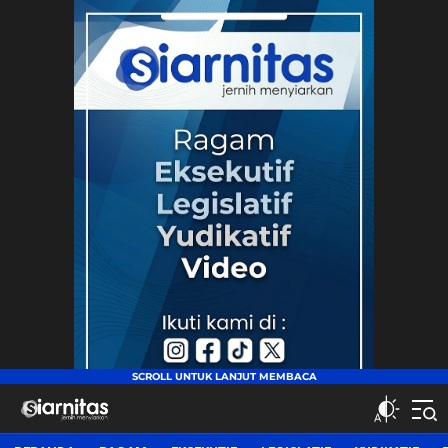
siarnitas
Jernih Menyiarkan