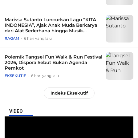
Marissa Sutanto Luncurkan Lagu “KITA
INDONESIA”, Ajak Anak Muda Berkarya
dari Alat Sederhana hingga Musik
Tradisional
RAGAM
6 hari yang lalu
Polemik Tangsel Fun Walk & Run Festival
2026, Dispora Sebut Bukan Agenda
Pemkot
EKSEKUTIF
6 hari yang lalu
Indeks Eksekutif
VIDEO