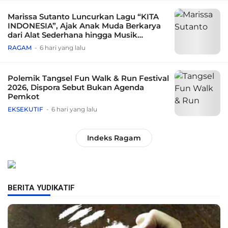
Marissa Sutanto Luncurkan Lagu “KITA
INDONESIA”, Ajak Anak Muda Berkarya
dari Alat Sederhana hingga Musik
Tradisional
RAGAM
6 hari yang lalu
Polemik Tangsel Fun Walk & Run Festival
2026, Dispora Sebut Bukan Agenda
Pemkot
EKSEKUTIF
6 hari yang lalu
Indeks Ragam
BERITA YUDIKATIF