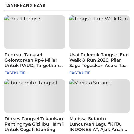
TANGERANG RAYA
Pemkot Tangsel
Usai Polemik Tangsel Fun
Gelontorkan Rp4 Miliar
Walk & Run 2026, Pilar
Untuk PAUD, Targetkan
Saga Tegaskan Acara Tak
115 Sekolah
Difasilitasi Pemkot
EKSEKUTIF
EKSEKUTIF
Dinkes Tangsel Tekankan
Marissa Sutanto
Pentingnya Gizi Ibu Hamil
Luncurkan Lagu “KITA
Untuk Cegah Stunting
INDONESIA”, Ajak Anak