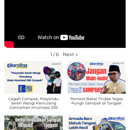
Next
»
1
/
6
Cegah Campak, Posyandu
Pemkot Bakal Tindak Tegas
Sereh Wangi Pamulang
Pungli Sampah di Tangsel
Gencarkan Imunisasi ORI