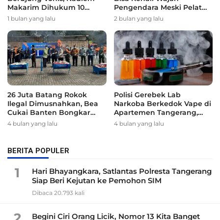
Makarim Dihukum 10
Pengendara Meski Pelat
Tahun Penjara
Nomor Ditutup
1 bulan yang lalu
2 bulan yang lalu
26 Juta Batang Rokok
Polisi Gerebek Lab
Ilegal Dimusnahkan, Bea
Narkoba Berkedok Vape di
Cukai Banten Bongkar
Apartemen Tangerang,
Peredaran Gelap
Nilainya Tembus Rp762
4 bulan yang lalu
4 bulan yang lalu
Miliar
BERITA POPULER
1
Hari Bhayangkara, Satlantas Polresta Tangerang
Siap Beri Kejutan ke Pemohon SIM
Dibaca 20.793 kali
2
Begini Ciri Orang Licik, Nomor 13 Kita Banget