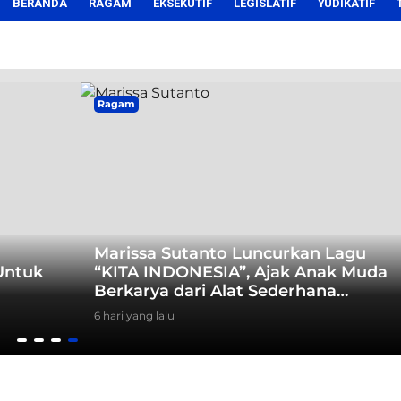
BERANDA
RAGAM
EKSEKUTIF
LEGISLATIF
YUDIKATIF
Ragam
Marissa Sutanto Luncurkan Lagu
Untuk
“KITA INDONESIA”, Ajak Anak Muda
Berkarya dari Alat Sederhana
hingga Musik Tradisional
6 hari yang lalu