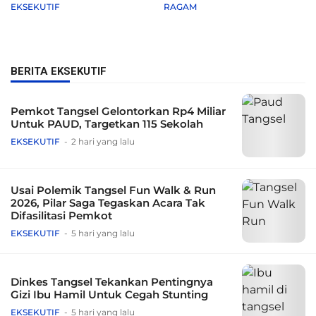
Muda Berkarya dari Alat
EKSEKUTIF
RAGAM
Sederhana hingga Musik
Tradisional
BERITA EKSEKUTIF
Pemkot Tangsel Gelontorkan Rp4 Miliar
Untuk PAUD, Targetkan 115 Sekolah
EKSEKUTIF
2 hari yang lalu
Usai Polemik Tangsel Fun Walk & Run
2026, Pilar Saga Tegaskan Acara Tak
Difasilitasi Pemkot
EKSEKUTIF
5 hari yang lalu
Dinkes Tangsel Tekankan Pentingnya
Gizi Ibu Hamil Untuk Cegah Stunting
EKSEKUTIF
5 hari yang lalu